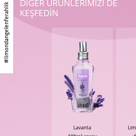
DİĞER ÜRÜNLERİMİZİ DE
#limondangelenferahlik
KEŞFEDİN
Lavanta
Lim