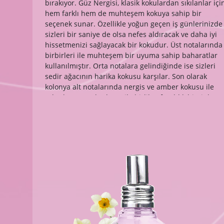
bırakıyor. Güz Nergisi, klasik kokulardan sıkılanlar içi
hem farklı hem de muhteşem kokuya sahip bir
seçenek sunar. Özellikle yoğun geçen iş günlerinizde
sizleri bir saniye de olsa nefes aldıracak ve daha iyi
hissetmenizi sağlayacak bir kokudur. Üst notalarında
birbirleri ile muhteşem bir uyuma sahip baharatlar
kullanılmıştır. Orta notalara gelindiğinde ise sizleri
sedir ağacının harika kokusu karşılar. Son olarak
kolonya alt notalarında nergis ve amber kokusu ile
rahatlatır ve rahatlama ile birlikte ferahlık hissi de
uyandırır. Özel ve farklı bir koku arayanlar için, Güz
Nergisi Kolonya 100 ml sprey şişelerde satılan aynı
zamanda kullanımı da kolay bir üründür. 80°
formülüyle dezenfektan etkisine de sahiptir. Cam
şişeli olması sayesinde ise şıklığıyla da öne çıkar ve
hediye olarak da tercih edilebilir. Ayrıca her daim
yanınızda olmasını isteyeceğiniz Güz Nergisi ferahlığı
100 ml ambalajı sayesinde kolayca taşınabilir.