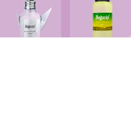
Platinum
Limon Kolonyası
100ml sprey
370ml cam