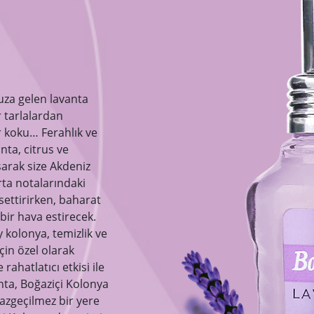
uza gelen lavanta
 tarlalardan
r koku… Ferahlık ve
anta, citrus ve
şarak size Akdeniz
rta notalarındaki
settirirken, baharat
bir hava estirecek.
 kolonya, temizlik ve
çin özel olarak
e rahatlatıcı etkisi ile
anta, Boğaziçi Kolonya
azgeçilmez bir yere