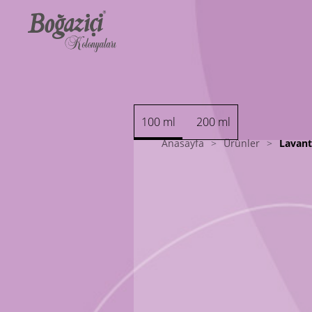
100 ml
200 ml
Anasayfa
>
Ürünler
>
Lavan