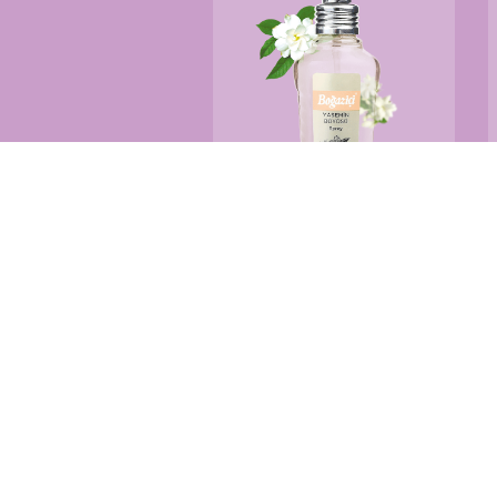
Yasemin Büyüsü
100ml sprey