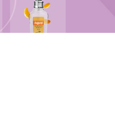
Mandalina Bahçesi
100ml sprey