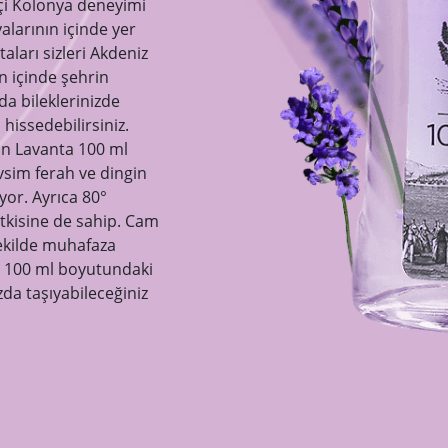
içi Kolonya deneyimi
yalarının içinde yer
aları sizleri Akdeniz
n içinde şehrin
da bileklerinizde
issedebilirsiniz.
an Lavanta 100 ml
vsim ferah ve dingin
ıyor. Ayrıca 80°
tkisine de sahip. Cam
şekilde muhafaza
ca 100 ml boyutundaki
zda taşıyabileceğiniz