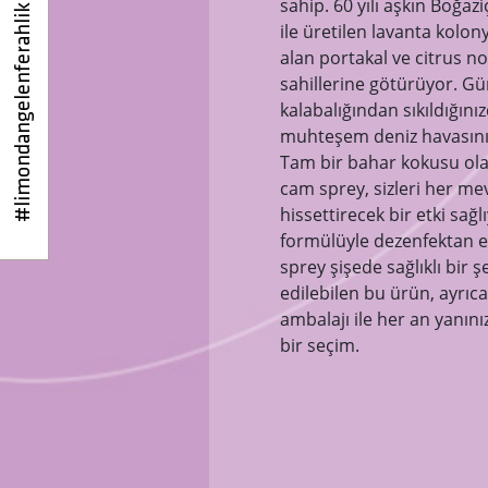
sahip. 60 yılı aşkın Boğaz
#limondangelenferahlik
ile üretilen lavanta kolon
alan portakal ve citrus not
sahillerine götürüyor. Gü
kalabalığından sıkıldığınız
muhteşem deniz havasını h
Tam bir bahar kokusu ol
cam sprey, sizleri her me
hissettirecek bir etki sağl
formülüyle dezenfektan e
sprey şişede sağlıklı bir 
edilebilen bu ürün, ayrı
ambalajı ile her an yanını
bir seçim.