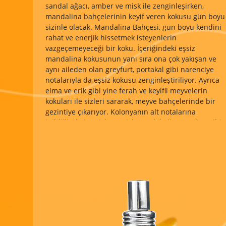
sandal ağacı, amber ve misk ile zenginleşirken,
mandalina bahçelerinin keyif veren kokusu gün boyu
sizinle olacak. Mandalina Bahçesi, gün boyu kendini
rahat ve enerjik hissetmek isteyenlerin
vazgeçemeyeceği bir koku. İçeriğindeki eşsiz
mandalina kokusunun yanı sıra ona çok yakışan ve
aynı aileden olan greyfurt, portakal gibi narenciye
notalarıyla da eşsiz kokusu zenginleştiriliyor. Ayrıca
elma ve erik gibi yine ferah ve keyifli meyvelerin
kokuları ile sizleri sararak, meyve bahçelerinde bir
gezintiye çıkarıyor. Kolonyanın alt notalarına
inildiğinde ise sizlere misk, sandal ağacı, amber gibi
enfes kokular eşlik ediyor. Kendinizi bir mandalina
bahçesinde hissetmenizi sağlayacak ferahlığa, keyfe
ve eşsiz bir kokuya sahip olan bu ürünümüz, 100 ml
şişelerde üretilir ve sprey cam şişe olması sayesinde
hem şık hem de kolay kullanıma sahiptir. Ayrıca 80°
formülüyle dezenfektan etkisine de sahiptir. Evinizde
arabanızda ve iş yerinizde kolayca yanınızda
taşıyabilir veya sevdiklerinize hediye edebilirsiniz.